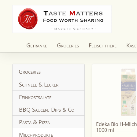
Direkt
zum
Inhalt
Getränke
Groceries
Fleischtheke
Käse
Groceries
Schnell & Lecker
Feinkostsalate
BBQ Saucen, Dips & Co
Pasta & Pizza
Edeka Bio H-Milch
1000 ml
Milchprodukte