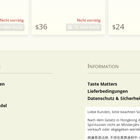
Nicht vorrätig
Nicht vorrätig
36
24
$
$
n den Korb
In den Korb
r
Information
ten
Taste Matters
Lieferbedingungen
Datenschutz & Sicherhei
del
Liebe Kunden, bitte beachten Si
Nach dem Gesetz in Hongkong 
Spirituosen nicht an Minderjähr
verkauft oder abgegeben werde
根據香港法律, 不得在業務過程中,