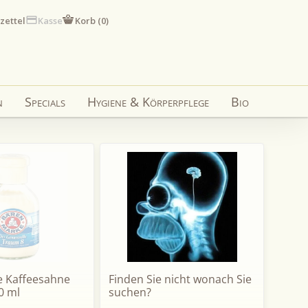
zettel
Kasse
Korb (
0
)
n
Specials
Hygiene & Körperpflege
Bio
 Kaffeesahne
Finden Sie nicht wonach Sie
0 ml
suchen?