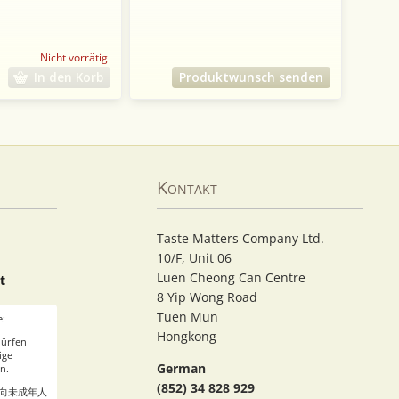
Nicht vorrätig
In den Korb
Produktwunsch senden
Kontakt
Taste Matters Company Ltd.
10/F, Unit 06
Luen Cheong Can Centre
t
8 Yip Wong Road
Tuen Mun
e:
Hongkong
dürfen
ige
German
n.
(852) 34 828 929
 向未成年人