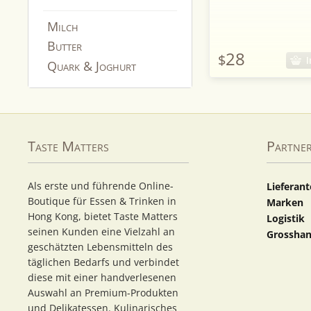
Milch
Butter
28
$
I
Quark & Joghurt
Taste Matters
Partne
Als erste und führende Online-
Lieferan
Boutique für Essen & Trinken in
Marken
Hong Kong, bietet Taste Matters
Logistik
seinen Kunden eine Vielzahl an
Grosshan
geschätzten Lebensmitteln des
täglichen Bedarfs und verbindet
diese mit einer handverlesenen
Auswahl an Premium-Produkten
und Delikatessen. Kulinarisches