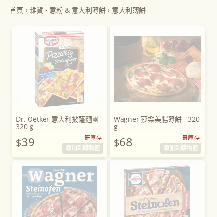
›
›
›
首頁
雜貨
意粉 & 意大利薄餅
意大利薄餅
Dr. Oetker 意大利披蕯麵團 -
Wagner 莎樂美腸薄餅 - 320
320 g
g
39
無庫存
68
無庫存
$
$
添加到購物籃
添加到購物籃