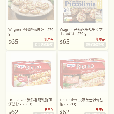
Wagner 火腿迷你披薩 - 270
Wagner 蕃茄配馬蘇里拉芝
g
士小薄餅 - 270 g
65
無庫存
65
無庫存
$
$
添加到購物籃
添加到購物籃
Dr. Oetker 迷你番茄乳酪薄
Dr. Oetker 火腿芝士迷你法
餅法棍 - 250 g
棍 - 250 g
62
無庫存
62
無庫存
$
$