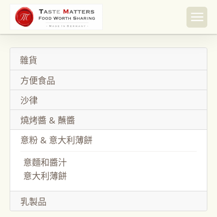
跳至內
容
雜貨
方便食品
沙律
燒烤醬 & 蘸醬
意粉 & 意大利薄餅
意麵和醬汁
意大利薄餅
乳製品